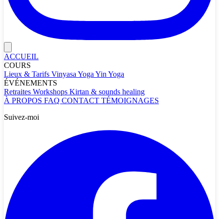
ACCUEIL
COURS
Lieux & Tarifs
Vinyasa Yoga
Yin Yoga
ÉVÉNEMENTS
Retraites
Workshops
Kirtan & sounds healing
À PROPOS
FAQ
CONTACT
TÉMOIGNAGES
Suivez-moi